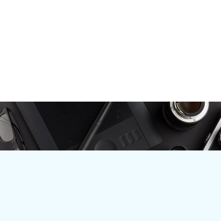
NewEdu Platform was created to change that. More than
just a learning platform, we build an ecosystem that
connects students, businesses, universities, mentors, and
educators to create shared value.
PRODUCT & SERVICE
ABOUT NEWEDU PLATFORM