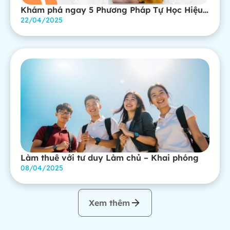
Khám phá ngay 5 Phương Pháp Tự Học Hiệu
Quả Giúp Bạn Làm Chủ Kiến Thức
22/04/2025
Làm thuê với tư duy Làm chủ – Khai phóng
08/04/2025
Xem thêm