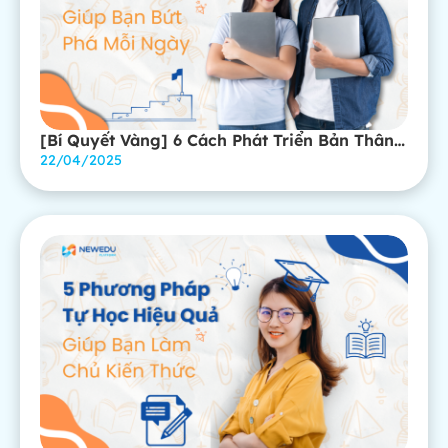
[Bí Quyết Vàng] 6 Cách Phát Triển Bản Thân
Hiệu Quả Giúp Bạn Bứt Phá Mỗi Ngày
22/04/2025