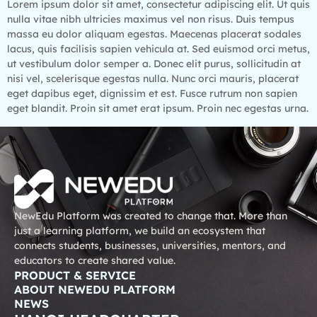
Lorem ipsum dolor sit amet, consectetur adipiscing elit. Ut quis
nulla vitae nibh ultricies maximus vel non risus. Duis tempus
massa eu dolor aliquam egestas. Maecenas placerat sodales
lacus, quis facilisis sapien vehicula at. Sed euismod orci metus,
ut vestibulum dolor semper a. Donec elit purus, sollicitudin at
nisi vel, scelerisque egestas nulla. Nunc orci mauris, placerat
eget dapibus eget, dignissim et est. Fusce rutrum non sapien
eget blandit. Proin sit amet erat ipsum. Proin nec egestas urna.
NewEdu Platform was created to change that. More than
just a learning platform, we build an ecosystem that
connects students, businesses, universities, mentors, and
educators to create shared value.
PRODUCT & SERVICE
ABOUT NEWEDU PLATFORM
NEWS