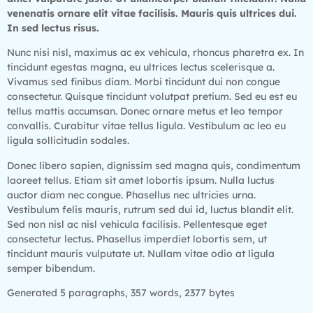
venenatis ornare elit vitae facilisis. Mauris quis ultrices dui.
In sed lectus risus.
Nunc nisi nisl, maximus ac ex vehicula, rhoncus pharetra ex. In
tincidunt egestas magna, eu ultrices lectus scelerisque a.
Vivamus sed finibus diam. Morbi tincidunt dui non congue
consectetur. Quisque tincidunt volutpat pretium. Sed eu est eu
tellus mattis accumsan. Donec ornare metus et leo tempor
convallis. Curabitur vitae tellus ligula. Vestibulum ac leo eu
ligula sollicitudin sodales.
Donec libero sapien, dignissim sed magna quis, condimentum
laoreet tellus. Etiam sit amet lobortis ipsum. Nulla luctus
auctor diam nec congue. Phasellus nec ultricies urna.
Vestibulum felis mauris, rutrum sed dui id, luctus blandit elit.
Sed non nisl ac nisl vehicula facilisis. Pellentesque eget
consectetur lectus. Phasellus imperdiet lobortis sem, ut
tincidunt mauris vulputate ut. Nullam vitae odio at ligula
semper bibendum.
Generated 5 paragraphs, 357 words, 2377 bytes